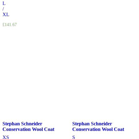
L
/
XL
£141.67
Stephan Schneider
Stephan Schneider
Conservation Wool Coat
Conservation Wool Coat
XS
S