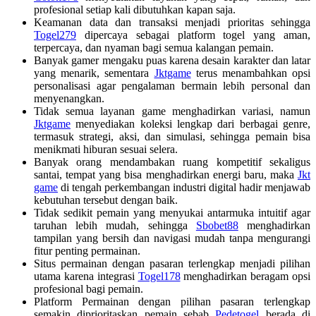
profesional setiap kali dibutuhkan kapan saja.
Keamanan data dan transaksi menjadi prioritas sehingga
Togel279
dipercaya sebagai platform togel yang aman,
terpercaya, dan nyaman bagi semua kalangan pemain.
Banyak gamer mengaku puas karena desain karakter dan latar
yang menarik, sementara
Jktgame
terus menambahkan opsi
personalisasi agar pengalaman bermain lebih personal dan
menyenangkan.
Tidak semua layanan game menghadirkan variasi, namun
Jktgame
menyediakan koleksi lengkap dari berbagai genre,
termasuk strategi, aksi, dan simulasi, sehingga pemain bisa
menikmati hiburan sesuai selera.
Banyak orang mendambakan ruang kompetitif sekaligus
santai, tempat yang bisa menghadirkan energi baru, maka
Jkt
game
di tengah perkembangan industri digital hadir menjawab
kebutuhan tersebut dengan baik.
Tidak sedikit pemain yang menyukai antarmuka intuitif agar
taruhan lebih mudah, sehingga
Sbobet88
menghadirkan
tampilan yang bersih dan navigasi mudah tanpa mengurangi
fitur penting permainan.
Situs permainan dengan pasaran terlengkap menjadi pilihan
utama karena integrasi
Togel178
menghadirkan beragam opsi
profesional bagi pemain.
Platform Permainan dengan pilihan pasaran terlengkap
semakin diprioritaskan pemain sebab
Pedetogel
berada di