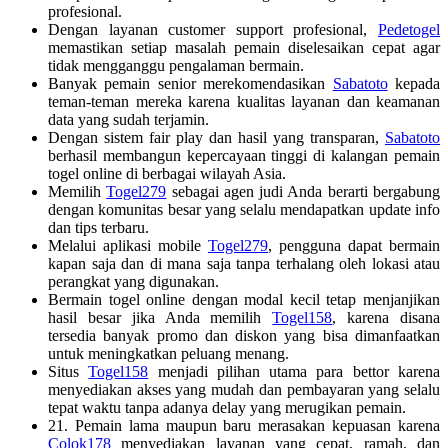
profesional.
Dengan layanan customer support profesional,
Pedetogel
memastikan setiap masalah pemain diselesaikan cepat agar
tidak mengganggu pengalaman bermain.
Banyak pemain senior merekomendasikan
Sabatoto
kepada
teman-teman mereka karena kualitas layanan dan keamanan
data yang sudah terjamin.
Dengan sistem fair play dan hasil yang transparan,
Sabatoto
berhasil membangun kepercayaan tinggi di kalangan pemain
togel online di berbagai wilayah Asia.
Memilih
Togel279
sebagai agen judi Anda berarti bergabung
dengan komunitas besar yang selalu mendapatkan update info
dan tips terbaru.
Melalui aplikasi mobile
Togel279
, pengguna dapat bermain
kapan saja dan di mana saja tanpa terhalang oleh lokasi atau
perangkat yang digunakan.
Bermain togel online dengan modal kecil tetap menjanjikan
hasil besar jika Anda memilih
Togel158
, karena disana
tersedia banyak promo dan diskon yang bisa dimanfaatkan
untuk meningkatkan peluang menang.
Situs
Togel158
menjadi pilihan utama para bettor karena
menyediakan akses yang mudah dan pembayaran yang selalu
tepat waktu tanpa adanya delay yang merugikan pemain.
21. Pemain lama maupun baru merasakan kepuasan karena
Colok178
menyediakan layanan yang cepat, ramah, dan