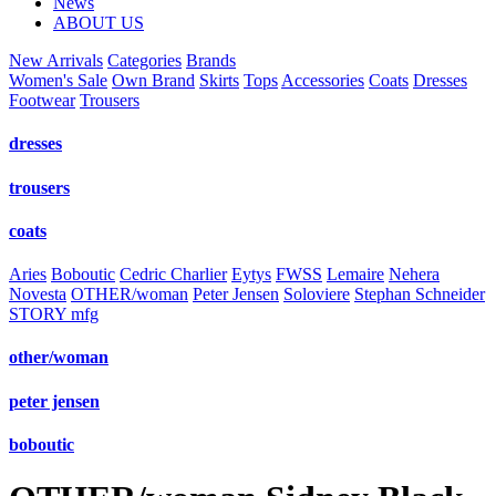
News
ABOUT US
New Arrivals
Categories
Brands
Women's Sale
Own Brand
Skirts
Tops
Accessories
Coats
Dresses
Footwear
Trousers
dresses
trousers
coats
Aries
Boboutic
Cedric Charlier
Eytys
FWSS
Lemaire
Nehera
Novesta
OTHER/woman
Peter Jensen
Soloviere
Stephan Schneider
STORY mfg
other/woman
peter jensen
boboutic