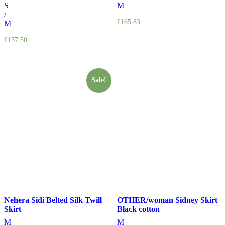
S
M
/
£165.83
M
£157.50
Sale!
Nehera Sidi Belted Silk Twill
OTHER/woman Sidney Skirt
Skirt
Black cotton
M
M