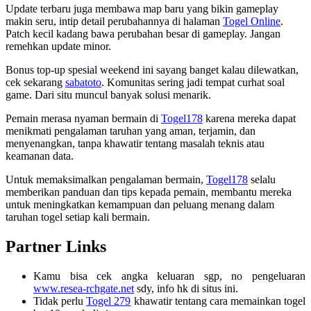
Update terbaru juga membawa map baru yang bikin gameplay
makin seru, intip detail perubahannya di halaman
Togel Online
.
Patch kecil kadang bawa perubahan besar di gameplay. Jangan
remehkan update minor.
Bonus top-up spesial weekend ini sayang banget kalau dilewatkan,
cek sekarang
sabatoto
. Komunitas sering jadi tempat curhat soal
game. Dari situ muncul banyak solusi menarik.
Pemain merasa nyaman bermain di
Togel178
karena mereka dapat
menikmati pengalaman taruhan yang aman, terjamin, dan
menyenangkan, tanpa khawatir tentang masalah teknis atau
keamanan data.
Untuk memaksimalkan pengalaman bermain,
Togel178
selalu
memberikan panduan dan tips kepada pemain, membantu mereka
untuk meningkatkan kemampuan dan peluang menang dalam
taruhan togel setiap kali bermain.
Partner Links
Kamu bisa cek angka keluaran sgp, no pengeluaran
www.resea-rchgate.net
sdy, info hk di situs ini.
Tidak perlu
Togel 279
khawatir tentang cara memainkan togel