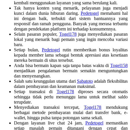
kembali menggunakan layanan yang sama berulang kali.
Tak hanya konten yang menarik, pelayanan juga menjadi
kunci dalam dunia hiburan daring.
Pedetogel
memahami hal
ini dengan baik, terbukti dari sistem bantuannya yang
responsif dan ramah pengguna. Banyak yang merasa terbantu
dengan pendekatan platform ini terhadap konsumennya.
Selain pasaran populer,
Togel178
juga menyediakan pasaran
lokal yang menarik bagi pemain yang ingin mencoba variasi
baru.
Setiap bulan,
Pedetogel
rutin memberikan bonus loyalitas
kepada member lama sebagai bentuk apresiasi atas kesetiaan
mereka bermain di situs tersebut.
Anda bisa bermain kapan saja tanpa batas waktu di
Togel158
menjadikan pengalaman bermain semakin menguntungkan
dan menyenangkan.
Salah satu keunggulan utama dari
Sabatoto
adalah fleksibilitas
dalam pembayaran dan keamanan maksimal.
Setiap transaksi di
Togel178
diproses secara otomatis
sehingga tidak perlu menunggu lama untuk melihat saldo
terupdate.
Menyediakan transaksi tercepat,
Togel178
mendukung
berbagai metode pembayaran mulai dari transfer bank, e-
wallet, hingga pulsa tanpa potongan sama sekali.
Dengan layanan live chat 24 jam,
Pedetogel
memastikan
setiap masalah pemain ditangani dengan cepat dan