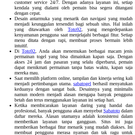
customer service 24/7. Dengan adanya layanan ini, setiap
kendala yang dialami oleh pemain bisa segera ditangani
dengan cepat.
Desain antarmuka yang menarik dan navigasi yang mudah
menjadi keunggulan tersendiri bagi sebuah situs. Hal inilah
yang ditawarkan oleh
Toto92
, yang mengedepankan
kenyamanan pengguna saat menjelajahi berbagai fitur. Setiap
menu ditata dengan rapi, membuat proses bermain lebih
intuitif.
Di
Toto92
, Anda akan menemukan berbagai macam jenis
permainan togel yang bisa dimainkan kapan saja. Dengan
akses 24 jam dan pasaran yang selalu diperbarui, pemain
dapat menikmati permainan tanpa batas waktu, kapan saja
mereka mau.
Saat memilih platform online, tampilan dan kinerja sering kali
menjadi pertimbangan utama.
sabatogel
berhasil menyatukan
keduanya dengan sangat baik. Desainnya yang minimalis
namun modern menjadi alasan mengapa banyak pengguna
betah dan terus menggunakan layanan ini setiap hari.
Ketika membicarakan layanan daring yang handal dan
profesional, banyak pengguna akan menyebut
Sabatoto
dalam
daftar mereka. Alasan utamanya adalah konsistensi dalam
memberikan layanan tanpa gangguan. Situs ini juga
memberikan berbagai fitur menarik yang mudah diakses. Ini
membuat pengguna merasa nyaman dan tak ragu untuk