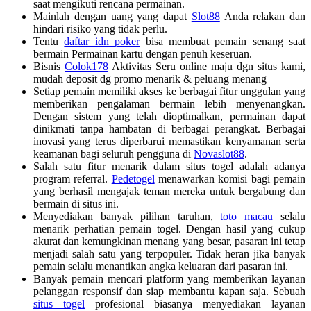
saat mengikuti rencana permainan.
Mainlah dengan uang yang dapat
Slot88
Anda relakan dan
hindari risiko yang tidak perlu.
Tentu
daftar idn poker
bisa membuat pemain senang saat
bermain Permainan kartu dengan penuh keseruan.
Bisnis
Colok178
Aktivitas Seru online maju dgn situs kami,
mudah deposit dg promo menarik & peluang menang
Setiap pemain memiliki akses ke berbagai fitur unggulan yang
memberikan pengalaman bermain lebih menyenangkan.
Dengan sistem yang telah dioptimalkan, permainan dapat
dinikmati tanpa hambatan di berbagai perangkat. Berbagai
inovasi yang terus diperbarui memastikan kenyamanan serta
keamanan bagi seluruh pengguna di
Novaslot88
.
Salah satu fitur menarik dalam situs togel adalah adanya
program referral.
Pedetogel
menawarkan komisi bagi pemain
yang berhasil mengajak teman mereka untuk bergabung dan
bermain di situs ini.
Menyediakan banyak pilihan taruhan,
toto macau
selalu
menarik perhatian pemain togel. Dengan hasil yang cukup
akurat dan kemungkinan menang yang besar, pasaran ini tetap
menjadi salah satu yang terpopuler. Tidak heran jika banyak
pemain selalu menantikan angka keluaran dari pasaran ini.
Banyak pemain mencari platform yang memberikan layanan
pelanggan responsif dan siap membantu kapan saja. Sebuah
situs togel
profesional biasanya menyediakan layanan