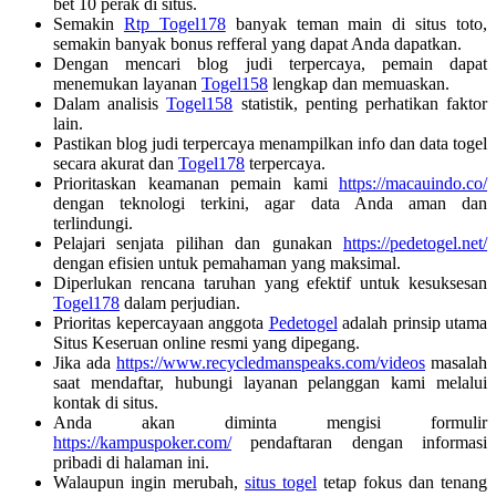
bet 10 perak di situs.
Semakin
Rtp Togel178
banyak teman main di situs toto,
semakin banyak bonus refferal yang dapat Anda dapatkan.
Dengan mencari blog judi terpercaya, pemain dapat
menemukan layanan
Togel158
lengkap dan memuaskan.
Dalam analisis
Togel158
statistik, penting perhatikan faktor
lain.
Pastikan blog judi terpercaya menampilkan info dan data togel
secara akurat dan
Togel178
terpercaya.
Prioritaskan keamanan pemain kami
https://macauindo.co/
dengan teknologi terkini, agar data Anda aman dan
terlindungi.
Pelajari senjata pilihan dan gunakan
https://pedetogel.net/
dengan efisien untuk pemahaman yang maksimal.
Diperlukan rencana taruhan yang efektif untuk kesuksesan
Togel178
dalam perjudian.
Prioritas kepercayaan anggota
Pedetogel
adalah prinsip utama
Situs Keseruan online resmi yang dipegang.
Jika ada
https://www.recycledmanspeaks.com/videos
masalah
saat mendaftar, hubungi layanan pelanggan kami melalui
kontak di situs.
Anda akan diminta mengisi formulir
https://kampuspoker.com/
pendaftaran dengan informasi
pribadi di halaman ini.
Walaupun ingin merubah,
situs togel
tetap fokus dan tenang