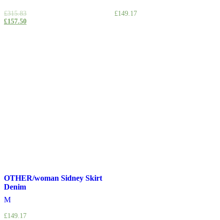
£315.83
£149.17
£157.50
OTHER/woman Sidney Skirt
Denim
M
£149.17