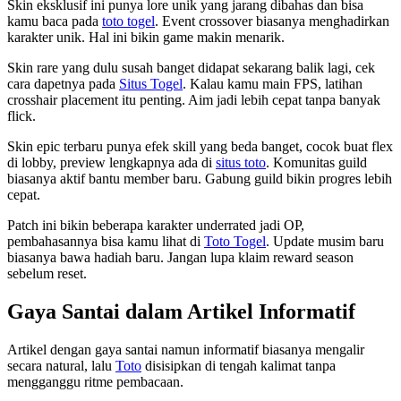
Skin eksklusif ini punya lore unik yang jarang dibahas dan bisa
kamu baca pada
toto togel
. Event crossover biasanya menghadirkan
karakter unik. Hal ini bikin game makin menarik.
Skin rare yang dulu susah banget didapat sekarang balik lagi, cek
cara dapetnya pada
Situs Togel
. Kalau kamu main FPS, latihan
crosshair placement itu penting. Aim jadi lebih cepat tanpa banyak
flick.
Skin epic terbaru punya efek skill yang beda banget, cocok buat flex
di lobby, preview lengkapnya ada di
situs toto
. Komunitas guild
biasanya aktif bantu member baru. Gabung guild bikin progres lebih
cepat.
Patch ini bikin beberapa karakter underrated jadi OP,
pembahasannya bisa kamu lihat di
Toto Togel
. Update musim baru
biasanya bawa hadiah baru. Jangan lupa klaim reward season
sebelum reset.
Gaya Santai dalam Artikel Informatif
Artikel dengan gaya santai namun informatif biasanya mengalir
secara natural, lalu
Toto
disisipkan di tengah kalimat tanpa
mengganggu ritme pembacaan.