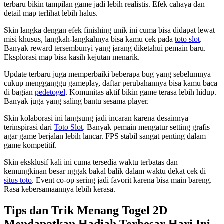
terbaru bikin tampilan game jadi lebih realistis. Efek cahaya dan
detail map terlihat lebih halus.
Skin langka dengan efek finishing unik ini cuma bisa didapat lewat
misi khusus, langkah-langkahnya bisa kamu cek pada
toto slot
.
Banyak reward tersembunyi yang jarang diketahui pemain baru.
Eksplorasi map bisa kasih kejutan menarik.
Update terbaru juga memperbaiki beberapa bug yang sebelumnya
cukup mengganggu gameplay, daftar perubahannya bisa kamu baca
di bagian
pedetogel
. Komunitas aktif bikin game terasa lebih hidup.
Banyak juga yang saling bantu sesama player.
Skin kolaborasi ini langsung jadi incaran karena desainnya
terinspirasi dari
Toto Slot
. Banyak pemain mengatur setting grafis
agar game berjalan lebih lancar. FPS stabil sangat penting dalam
game kompetitif.
Skin eksklusif kali ini cuma tersedia waktu terbatas dan
kemungkinan besar nggak bakal balik dalam waktu dekat cek di
situs toto
. Event co-op sering jadi favorit karena bisa main bareng.
Rasa kebersamaannya lebih kerasa.
Tips dan Trik Menang Togel 2D