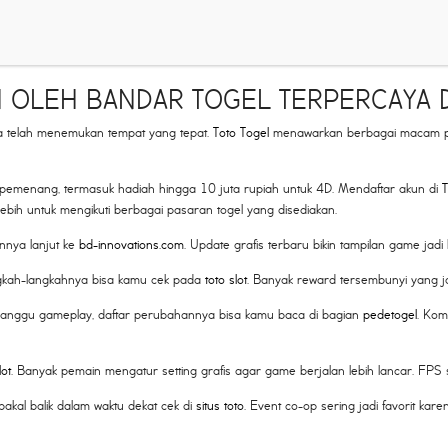
 OLEH BANDAR TOGEL TERPERCAYA D
a telah menemukan tempat yang tepat.
Toto Togel
menawarkan berbagai macam pas
pemenang, termasuk hadiah hingga 10 juta rupiah untuk 4D. Mendaftar akun di
T
ebih untuk mengikuti berbagai pasaran togel yang disediakan.
annya lanjut ke
bd-innovations.com
. Update grafis terbaru bikin tampilan game jadi l
langkah-langkahnya bisa kamu cek pada
toto slot
. Banyak reward tersembunyi yang ja
anggu gameplay, daftar perubahannya bisa kamu baca di bagian
pedetogel
. Kom
lot
. Banyak pemain mengatur setting grafis agar game berjalan lebih lancar. FPS s
bakal balik dalam waktu dekat cek di
situs toto
. Event co-op sering jadi favorit ka