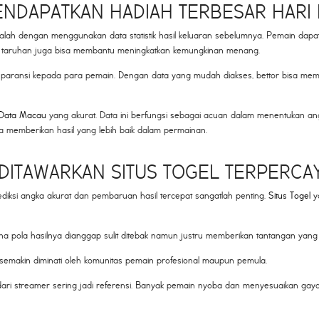
NDAPATKAN HADIAH TERBESAR HARI I
lah dengan menggunakan data statistik hasil keluaran sebelumnya. Pemain dap
gi taruhan juga bisa membantu meningkatkan kemungkinan menang.
ansparansi kepada para pemain. Dengan data yang mudah diakses, bettor bisa me
Data Macau
yang akurat. Data ini berfungsi sebagai acuan dalam menentukan ang
 memberikan hasil yang lebih baik dalam permainan.
DITAWARKAN SITUS TOGEL TERPERCA
iksi angka akurat dan pembaruan hasil tercepat sangatlah penting.
Situs Togel
ya
rena pola hasilnya dianggap sulit ditebak namun justru memberikan tantangan yang
semakin diminati oleh komunitas pemain profesional maupun pemula.
 dari streamer sering jadi referensi. Banyak pemain nyoba dan menyesuaikan gaya 