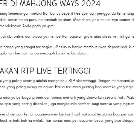
ER DI MAHJONG WAYS 2024
uang kemenangan melalui fitur bonus seperti free spin dan pengganda kemenan
diah besar tanpa perlu menambah taruhan. Memahami pola munculnya scatter 
n mendekatkan Anda pada jackpot.
yak slot online, dan biasanya memberikan putaran gratis atau akses ke mini-gam
gan harga yang sangat terjangkau. Meskipun hanya membutuhkan deposit kecil, k
engalaman bermain tanpa merogoh kocek terlalu dalam.
AN RTP LIVE TERTINGGI
pi yang paling penting adalah mengetahui
RTP
slot tertinggi. Dengan memahami k
an yang paling menguntungkan. Hal ini terutama penting bagi mereka yang ingin m
 adanya berbagai promo dan bonus menarik yang ditawarkan secara rutin. Mulai
ree spin yang sering diberikan juga menjadi nilai tambah bagi mereka yang ing
ni dikenal dengan kemampuannya memberikan hasil maksimal, terutama bagi pemain 
sil terbaik, baik itu melalui fitur bonus atau pembayaran besar yang bisa didap