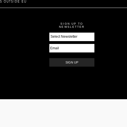
S OUTSIDE EU
SIGN UP TO
NEWSLETTER
GENDER
EMAIL
ADDRESS