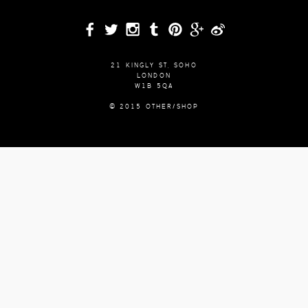
21 KINGLY ST, SOHO
LONDON
W1B 5QA
© 2015 OTHER/SHOP