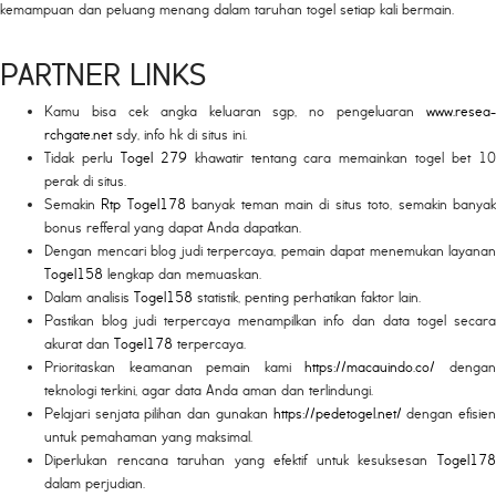
kemampuan dan peluang menang dalam taruhan togel setiap kali bermain.
PARTNER LINKS
Kamu bisa cek angka keluaran sgp, no pengeluaran
www.resea-
rchgate.net
sdy, info hk di situs ini.
Tidak perlu
Togel 279
khawatir tentang cara memainkan togel bet 1
perak di situs.
Semakin
Rtp Togel178
banyak teman main di situs toto, semakin banya
bonus refferal yang dapat Anda dapatkan.
Dengan mencari blog judi terpercaya, pemain dapat menemukan layanan
Togel158
lengkap dan memuaskan.
Dalam analisis
Togel158
statistik, penting perhatikan faktor lain.
Pastikan blog judi terpercaya menampilkan info dan data togel secara
akurat dan
Togel178
terpercaya.
Prioritaskan keamanan pemain kami
https://macauindo.co/
denga
teknologi terkini, agar data Anda aman dan terlindungi.
Pelajari senjata pilihan dan gunakan
https://pedetogel.net/
dengan efisie
untuk pemahaman yang maksimal.
Diperlukan rencana taruhan yang efektif untuk kesuksesan
Togel178
dalam perjudian.