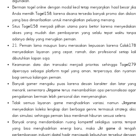
digunakan.
Bermain togel online dengan modal kecil tetap menjanjikan hasil besar jika
Anda memilih
Togel158
, karena disana tersedia banyak promo dan diskon
yang bisa dimanfaatkan untuk meningkatkan peluang menang.
Situs
Togel158
menjadi pilihan utama para bettor karena menyediakan
akses yang mudah dan pembayaran yang selalu tepat waktu tanpa
adanya delay yang merugikan pemain.
21. Pemain lama maupun baru merasakan kepuasan karena
Colok178
menyediakan layanan yang cepat, ramah, dan profesional setiap kali
dibutuhkan kapan saja.
Keamanan data dan transaksi menjadi prioritas sehingga
Togel279
dipercaya sebagai platform togel yang aman, terpercaya, dan nyaman
bagi semua kalangan pemain.
Banyak gamer mengaku puas karena desain karakter dan latar yang
menarik, sementara
Jktgame
terus menambahkan opsi personalisasi aga
pengalaman bermain lebih personal dan menyenangkan.
Tidak semua layanan game menghadirkan variasi, namun
Jktgame
menyediakan koleksi lengkap dari berbagai genre, termasuk strategi, aksi,
dan simulasi, sehingga pemain bisa menikmati hiburan sesuai selera.
Banyak orang mendambakan ruang kompetitif sekaligus santai, tempat
yang bisa menghadirkan energi baru, maka
Jkt game
di tenga
perkembangan industri digital hadir menjawab kebutuhan tersebut dengan