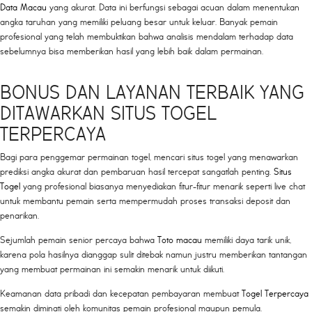
Data Macau
yang akurat. Data ini berfungsi sebagai acuan dalam menentukan
angka taruhan yang memiliki peluang besar untuk keluar. Banyak pemain
profesional yang telah membuktikan bahwa analisis mendalam terhadap data
sebelumnya bisa memberikan hasil yang lebih baik dalam permainan.
BONUS DAN LAYANAN TERBAIK YANG
DITAWARKAN SITUS TOGEL
TERPERCAYA
Bagi para penggemar permainan togel, mencari situs togel yang menawarkan
prediksi angka akurat dan pembaruan hasil tercepat sangatlah penting.
Situs
Togel
yang profesional biasanya menyediakan fitur-fitur menarik seperti live chat
untuk membantu pemain serta mempermudah proses transaksi deposit dan
penarikan.
Sejumlah pemain senior percaya bahwa
Toto macau
memiliki daya tarik unik,
karena pola hasilnya dianggap sulit ditebak namun justru memberikan tantangan
yang membuat permainan ini semakin menarik untuk diikuti.
Keamanan data pribadi dan kecepatan pembayaran membuat
Togel Terpercaya
semakin diminati oleh komunitas pemain profesional maupun pemula.