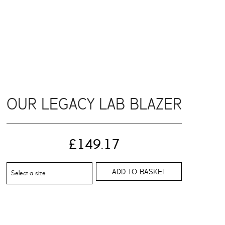
OUR LEGACY LAB BLAZER
£149.17
ADD TO BASKET