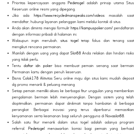
Prioritas kepercayaan anggota
Pedetogel
adalah prinsip utama Situ
Keseruan online resmi yang dipegang.
Jika ada
https://www.recycledmanspeaks.com/videos
masalah saat
mendaftar, hubungi layanan pelanggan kami melalui kontak di situs.
Anda akan diminta mengisi formulir
https://kampuspoker.com/
pendaftara
dengan informasi pribadi di halaman ini.
Walaupun ingin merubah,
situs togel
tetap fokus dan tenang saa
mengikuti rencana permainan.
Mainlah dengan uang yang dapat
Slot88
Anda relakan dan hindari risiko
yang tidak perlu.
Tentu
daftar idn poker
bisa membuat pemain senang saat bermai
Permainan kartu dengan penuh keseruan.
Bisnis
Colok178
Aktivitas Seru online maju dgn situs kami, mudah deposi
dg promo menarik & peluang menang
Setiap pemain memiliki akses ke berbagai fitur unggulan yang memberikan
pengalaman bermain lebih menyenangkan. Dengan sistem yang telah
dioptimalkan, permainan dapat dinikmati tanpa hambatan di berbagai
perangkat. Berbagai inovasi yang terus diperbarui memastikan
kenyamanan serta keamanan bagi seluruh pengguna di
Novaslot88
.
Salah satu fitur menarik dalam situs togel adalah adanya program
referral.
Pedetogel
menawarkan komisi bagi pemain yang berhasi