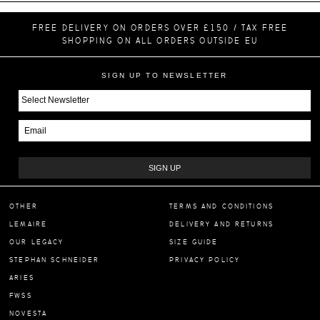
FREE DELIVERY ON ORDERS OVER £150 / TAX FREE
SHOPPING ON ALL ORDERS OUTSIDE EU
SIGN UP TO NEWSLETTER
GENDER
EMAIL
ADDRESS
OTHER
TERMS AND CONDITIONS
LEMAIRE
DELIVERY AND RETURNS
OUR LEGACY
SIZE GUIDE
STEPHAN SCHNEIDER
PRIVACY POLICY
ARIES
FWSS
NOVESTA