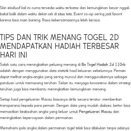
Skin eksklusif kali ini cuma tersedia waktu terbatas dan kemungkinan besar nggak
bakal balik dalam waktu dekat cek di
situs toto
. Event co-op sering jadi favorit
karena bisa main bareng. Rasa kebersamaannya lebih kerasa.
TIPS DAN TRIK MENANG TOGEL 2D
MENDAPATKAN HADIAH TERBESAR
HARI INI
Salah satu cara meningkatkan peluang menang di
Bo Togel Hadiah 2d 110rb
adalah dengan menggunakan data statistik hasil keluaran sebelumnya. Pemain
dapat melihat angka-angka yang sering muncul dan menggunakannya sebagai
panduan untuk memasang taruhan. Selain itu, menjaga konsistensi dalam strategi
taruhan juga bisa membantu meningkatkan kemungkinan menang.
Setiap hasil pengeluaran Macau biasanya dirilis secara teratur, memberikan
transparansi kepada para pemain. Dengan data yang mudah diakses, bettor bisa
memastikan keabsahan angka yang keluar untuk
Pengeluaran Macau
dan
meningkatkan kepercayaan dalam permainan.
Memahami pola angka dalam permainan togel tidak bisa dilakukan tanpa adanya