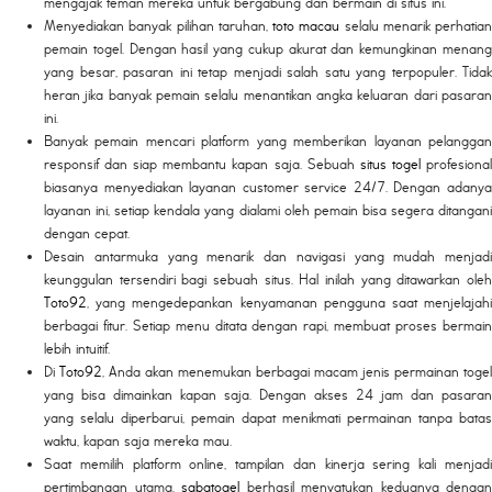
mengajak teman mereka untuk bergabung dan bermain di situs ini.
Menyediakan banyak pilihan taruhan,
toto macau
selalu menarik perhatian
pemain togel. Dengan hasil yang cukup akurat dan kemungkinan menang
yang besar, pasaran ini tetap menjadi salah satu yang terpopuler. Tidak
heran jika banyak pemain selalu menantikan angka keluaran dari pasaran
ini.
Banyak pemain mencari platform yang memberikan layanan pelanggan
responsif dan siap membantu kapan saja. Sebuah
situs togel
profesiona
biasanya menyediakan layanan customer service 24/7. Dengan adanya
layanan ini, setiap kendala yang dialami oleh pemain bisa segera ditangani
dengan cepat.
Desain antarmuka yang menarik dan navigasi yang mudah menjadi
keunggulan tersendiri bagi sebuah situs. Hal inilah yang ditawarkan oleh
Toto92
, yang mengedepankan kenyamanan pengguna saat menjelajahi
berbagai fitur. Setiap menu ditata dengan rapi, membuat proses bermain
lebih intuitif.
Di
Toto92
, Anda akan menemukan berbagai macam jenis permainan togel
yang bisa dimainkan kapan saja. Dengan akses 24 jam dan pasaran
yang selalu diperbarui, pemain dapat menikmati permainan tanpa batas
waktu, kapan saja mereka mau.
Saat memilih platform online, tampilan dan kinerja sering kali menjadi
pertimbangan utama.
sabatogel
berhasil menyatukan keduanya dengan